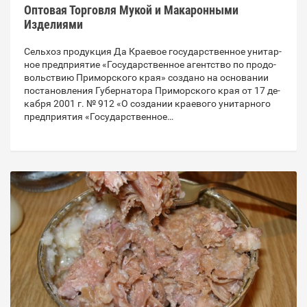
Оптовая Торговля Мукой и Макаронными
Изделиями
Сельхоз продукция Да Кра­е­вое го­судар­ствен­ное уни­тар­
ное пред­при­я­тие «Го­судар­ствен­ное агент­ство по про­до­
воль­ствию При­мор­ско­го края» со­зда­но на ос­но­ва­нии
по­ста­нов­ле­ния Гу­бер­на­то­ра При­мор­ско­го края от 17 де­
каб­ря 2001 г. № 912 «О со­зда­нии кра­е­во­го уни­тар­но­го
пред­при­я­тия «Го­судар­ствен­ное…