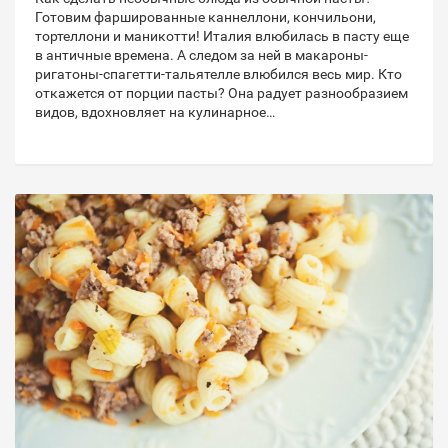
Готовим фаршированные каннеллони, кончильони,
тортеллони и маникотти! Италия влюбилась в пасту еще
в античные времена. А следом за ней в макароны-
ригатоны-спагетти-тальятелле влюбился весь мир. Кто
откажется от порции пасты? Она радует разнообразием
видов, вдохновляет на кулинарное…