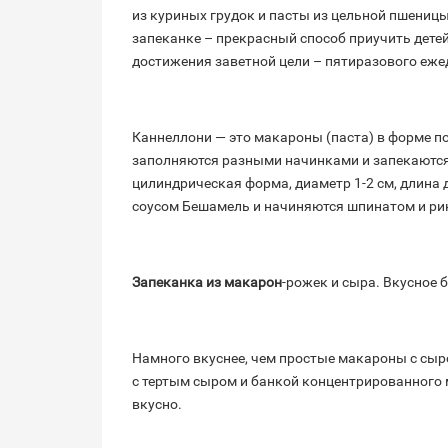
из куриных грудок и пасты из цельной пшениц
запеканке – прекрасный способ приучить дете
достижения заветной цели – пятиразового еже
Каннеллони — это макароны (паста) в форме п
заполняются разными начинками и запекаются 
цилиндрическая форма, диаметр 1-2 см, длина 
соусом Бешамель и начиняются шпинатом и ри
Запеканка из макарон
-рожек и сыра. Вкусное 
Намного вкуснее, чем простые макароны с сы
с тертым сыром и банкой концентрированного мо
вкусно.