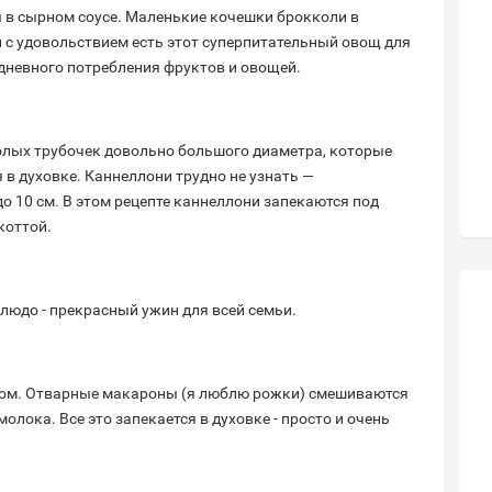
ы в сырном соусе. Маленькие кочешки брокколи в
й с удовольствием есть этот суперпитательный овощ для
дневного потребления фруктов и овощей.
олых трубочек довольно большого диаметра, которые
в духовке. Каннеллони трудно не узнать —
до 10 см. В этом рецепте каннеллони запекаются под
коттой.
блюдо - прекрасный ужин для всей семьи.
ром. Отварные макароны (я люблю рожки) смешиваются
лока. Все это запекается в духовке - просто и очень