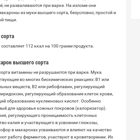
, не разваливаются при варке. На изломе они
акароны из муки высшего сорта, безусловно, простой и
ой пищи.
 сорта
составляет 112 ккал на 100 грамм продукта.
карон
высшего сорта
орта витамины не разрушаются при варке. Мука
твующие во многих биохимических реакциях: B1 или
ьных веществ, B2 или рибофлавин, регулирующий
 пиридоксин, регулирующий образование клеток крови,
ий образованию нуклеиновых кислот. Особенно
мый для здоровья кожных покровов (калоризатор).
рия, регулирующего проницаемость клеточных
во калия и участвующего в усвоении глюкозы,
осфор в макаронах усваиваются и влияют на качество
уют работу ферментов, участвуют в кроветворении. Их