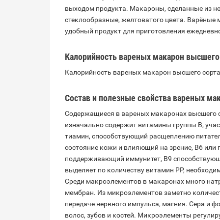
выходом продукта. Макароны, сделанные из неё
стеклообразные, желтоватого цвета. Варёные м
удобный продукт для приготовления ежедневн
Калорийность вареных макарон высшего
Калорийность вареных макарон высшего сорта 
Состав и полезные свойства
вареных ма
Содержащиеся в вареных макаронах высшего с
изначально содержит витамины группы B, учас
тиамин, способствующий расщеплению питател
состояние кожи и влияющий на зрение, B6 или
поддерживающий иммунитет, B9 способствующ
выделяет по количеству витамин PP, необходи
Среди макроэлементов в макаронах много нат
мембран. Из микроэлементов заметно количест
передаче нервного импульса, магния. Сера и ф
волос, зубов и костей. Микроэлементы регулир