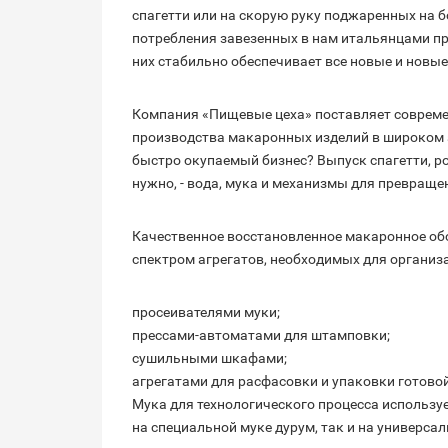
спагетти или на скорую руку поджаренных на 
потребления завезенных в нам итальянцами про
них стабильно обеспечивает все новые и новы
Компания «Пищевые цеха» поставляет соврем
производства макаронных изделий в широком 
быстро окупаемый бизнес? Выпуск спагетти, ро
нужно, - вода, мука и механизмы для превраще
Качественное восстановленное макаронное об
спектром агрегатов, необходимых для организа
просеивателями муки;
прессами-автоматами для штамповки;
сушильными шкафами;
агрегатами для расфасовки и упаковки готово
Мука для технологического процесса использу
на специальной муке дурум, так и на универса