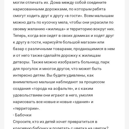
могли отличать их. Дома между собой соедините
нарисованными дорожками, по которым ребята
смогут ходить друг к другу «в гости». Всем малышам
можно дать по кусочку мела, чтобы они украсили по
своему желанию «жилища» и территорию вокруг них.
Теперь, когда все сидят в своих домиках и ходят друг
к другу в гости, нарисуйте большой магазин или
базар с различными товарами, продающимися в нем
и от него также сделайте дорожку к жилищам
детворы. Также можно изобразить больницу, парк
для прогулок и многое другое, что может быть
интересно детям. Вы будете удивлены, как
внимательно малыши наблюдают за процессом
создания «города на асфальте», и с каким
удовольствием они играют в него, умоляя
нарисовать все новые и новые «здания» и
«территории».
- Бабочки
Спросите, кто из детей хочет превратиться в
красивую бабочку и полетать с цветка на цветок?