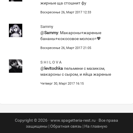
жирные ща стошнит фу
Воскресенье 26, Март 2017 12:33
Sammy
@
Sammy
: Макароны+жареные
бананы+кокосовое молоко=💖
Воскресенье 26, Март 2017 21:05
S H I L O V A
@
levitochka
пельмени с мазиком,
макароны с сыром, и яйца жареные
Четверг 30, Март 2017 16:15
Copyright © 2026 · www.spagetteria-rest.ru · Все права
защищены |
Обратная связь
|
На главную