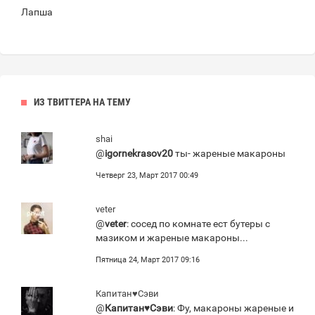
Лапша
ИЗ ТВИТТЕРА НА ТЕМУ
shai
@
igornekrasov20
ты- жареные макароны
Четверг 23, Март 2017 00:49
veter
@
veter
: сосед по комнате ест бутеры с
мазиком и жареные макароны...
Пятница 24, Март 2017 09:16
Капитан♥Сэви
@
Капитан♥Сэви
: Фу, макароны жареные и